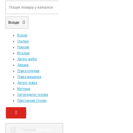
Всюди
Всюди
Спальні
Прихожі
Вітальні
Дитячі меблі
Дивани
Ліжка-подіуми
Ліжка-машинки
Дитячі ліжка
Матраци
Ортопедичні основи
Приставний столик
Tоварів
0
0 грн.