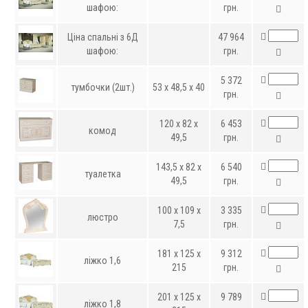
шафою:
грн.
Ціна спальні з 6Д
47 964
шафою:
грн.
5 372
тумбочки (2шт.)
53 x 48,5 x 40
грн.
120 x 82 x
6 453
комод
49,5
грн.
143,5 x 82 x
6 540
туалетка
49,5
грн.
100 x 109 x
3 335
люстро
7,5
грн.
181 x 125 x
9 312
ліжко 1,6
215
грн.
201 x 125 x
9 789
ліжко 1,8