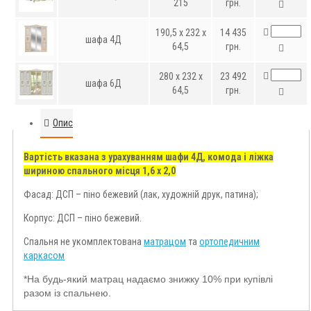
215
грн.
190,5 x 232 x
14 435
шафа 4Д
64,5
грн.
280 x 232 x
23 492
шафа 6Д
64,5
грн.
Опис
Вартість вказана з урахуванням шафи 4Д, комода і ліжка
шириною спального місця 1,6 х 2,0
Фасад: ДСП – піно бежевий (лак, художній друк, патина);
Корпус: ДСП – піно бежевий.
Спальня не укомплектована
матрацом
та
ортопедичним
каркасом
*На будь-який матрац надаємо знижку 10% при купівлі
разом із спальнею.