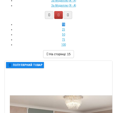
За Моделлю (A - Я)
За Моделлю (Я - A)
15
25
50
75
100
На сторінці:
15
ПОПУЛЯРНИЙ ТОВАР