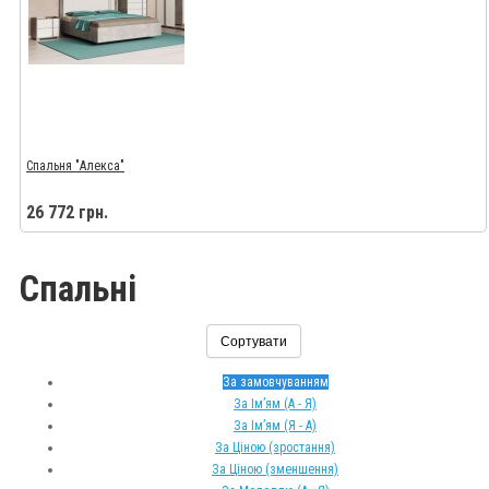
Спальня "Алекса"
26 772 грн.
Спальні
Сортувати
За замовчуванням
За Ім’ям (A - Я)
За Ім’ям (Я - A)
За Ціною (зростання)
За Ціною (зменшення)