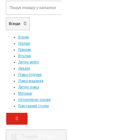
Всюди
Всюди
Спальні
Прихожі
Вітальні
Дитячі меблі
Дивани
Ліжка-подіуми
Ліжка-машинки
Дитячі ліжка
Матраци
Ортопедичні основи
Приставний столик
Tоварів
0
0 грн.