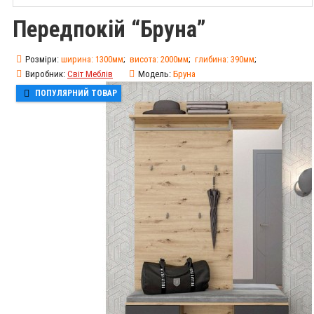
Передпокій “Бруна”
Розміри:
ширина:
1300мм
;
висота:
2000мм
;
глибина:
390мм
;
Виробник:
Світ Меблів
Модель:
Бруна
ПОПУЛЯРНИЙ ТОВАР