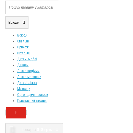
Всюди
Всюди
Спальні
Прихожі
Вітальні
Дитячі меблі
Дивани
Ліжка-подіуми
Ліжка-машинки
Дитячі ліжка
Матраци
Ортопедичні основи
Приставний столик
Tоварів
0
0 грн.