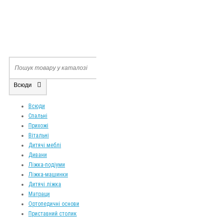
Всюди
Всюди
Спальні
Прихожі
Вітальні
Дитячі меблі
Дивани
Ліжка-подіуми
Ліжка-машинки
Дитячі ліжка
Матраци
Ортопедичні основи
Приставний столик