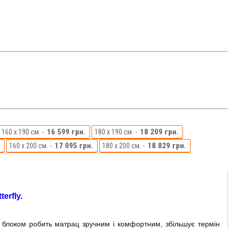
16 599 грн.
18 209 грн.
160 x 190 см. -
180 x 190 см. -
17 095 грн.
18 829 грн.
160 x 200 см. -
180 x 200 см. -
erfly.
м блоком робить матрац зручним і комфортним, збільшує термін