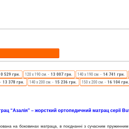
10 529 грн.
13 007 грн.
14 741 грн.
120 x 190 см. -
140 x 190 см. -
13 378 грн.
15 236 грн.
16 104 грн.
-
140 x 200 см. -
150 x 200 см. -
рац “Азалія”
– жорсткий ортопедичний матрац серії Butt
ташована на боковинах матраца, в поєднанні з сучасним пружинни