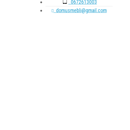
0672613003
domusmebli@gmail.com