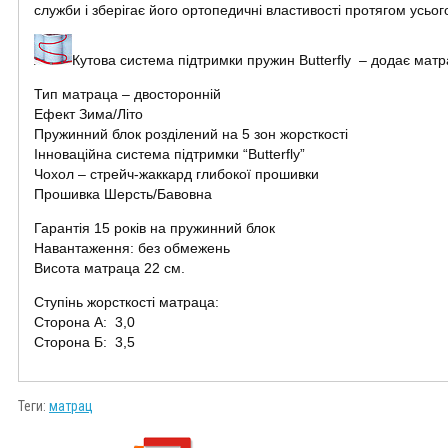
служби і зберігає його ортопедичні властивості протягом усьог
Кутова система підтримки пружин Butterfly – додає матр
Тип
матраца
– двосторонній
Ефект
Зима
/Літо
Пружинний
блок
розділений
на 5 зон жорсткості
Інноваційна система
підтримки
“Butterfly”
Чохол – стрейч-жаккард
глибокої
прошивки
Прошивка Шерсть/
Бавовна
Гарантія 15 років на пружинний блок
Навантаження: без обмежень
Висота матраца 22 см.
Ступінь жорсткості матраца:
Сторона А: 3,0
Сторона Б: 3,5
Теги:
матрац