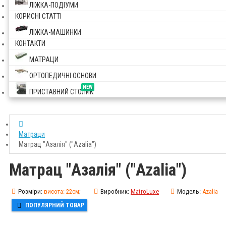
ЛІЖКА-ПОДІУМИ
КОРИСНІ СТАТТІ
ЛІЖКА-МАШИНКИ
КОНТАКТИ
МАТРАЦИ
ОРТОПЕДИЧНІ ОСНОВИ
NEW
ПРИСТАВНИЙ СТОЛИК
Матраци
Матрац "Азалія" ("Azalia")
Матрац "Азалія" ("Azalia")
Розміри:
висота:
22см
;
Виробник:
MatroLuxe
Модель:
Azalia
ПОПУЛЯРНИЙ ТОВАР