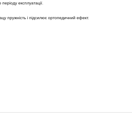
о періоду експлуатації.
ацу пружність і підсилює ортопедичний ефект.