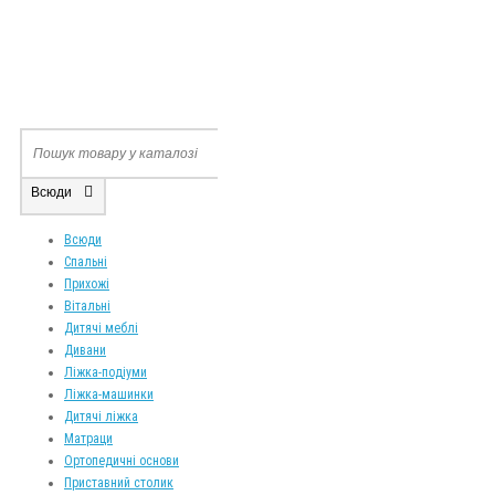
Всюди
Всюди
Спальні
Прихожі
Вітальні
Дитячі меблі
Дивани
Ліжка-подіуми
Ліжка-машинки
Дитячі ліжка
Матраци
Ортопедичні основи
Приставний столик