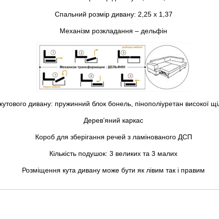
Спальний розмір дивану: 2,25 х 1,37
Механізм розкладання – дельфін
утового дивану: пружинний блок бонель, пінополіуретан високої щіл
Дерев’яний каркас
Короб для зберігання речей з ламінованого ДСП
Кількість подушок: 3 великих та 3 малих
Розміщення кута дивану може бути як лівим так і правим