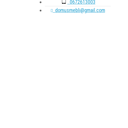
0672613003
domusmebli@gmail.com