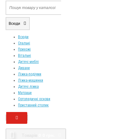
Всюди
Всюди
Спальні
Прихожі
Вітальні
Дитячі меблі
Дивани
Ліжка-подіуми
Ліжка-машинки
Дитячі ліжка
Матраци
Ортопедичні основи
Приставний столик
Tоварів
0
0 грн.