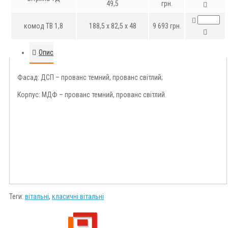
49,5
грн.
комод ТВ 1,8
188,5 x 82,5 x 48
9 693 грн.
Опис
Фасад: ДСП – прованс темний, прованс світлий;
Корпус: МДФ – прованс темний, прованс світлий.
Теги:
вітальні
,
класичні вітальні