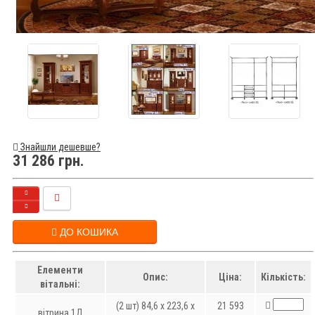
Знайшли дешевше?
31 286 грн.
ДО КОШИКА
Елементи
Опис:
Ціна:
Кількість:
вiтальнi:
(2 шт) 84,6 x 223,6 x
21 593
вітрина 1Д