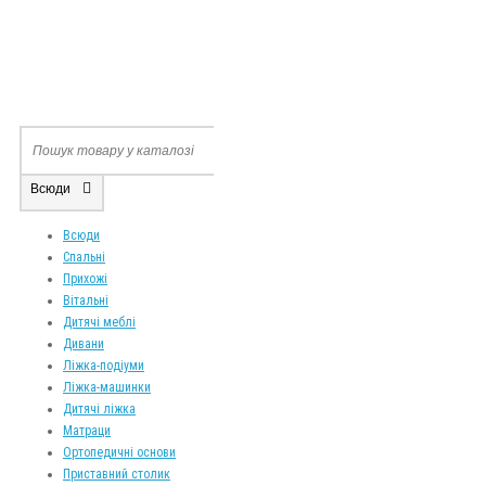
Всюди
Всюди
Спальні
Прихожі
Вітальні
Дитячі меблі
Дивани
Ліжка-подіуми
Ліжка-машинки
Дитячі ліжка
Матраци
Ортопедичні основи
Приставний столик