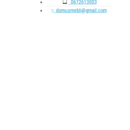
0672613003
domusmebli@gmail.com