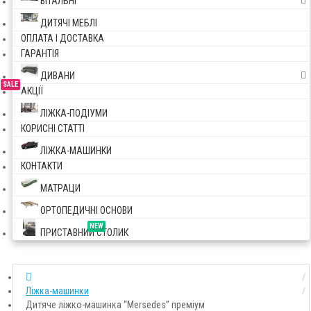
ВІТАЛЬНІ
ДИТЯЧІ МЕБЛІ
ОПЛАТА І ДОСТАВКА
ГАРАНТІЯ
ДИВАНИ
SALE
АКЦІЇ
ЛІЖКА-ПОДІУМИ
КОРИСНІ СТАТТІ
ЛІЖКА-МАШИНКИ
КОНТАКТИ
МАТРАЦИ
ОРТОПЕДИЧНІ ОСНОВИ
NEW
ПРИСТАВНИЙ СТОЛИК
Ліжка-машинки
Дитяче ліжко-машинка “Mersedes” преміум