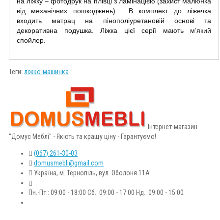
на ліжку – фотодрук на плівці з ламінацією (захист малюнка
від механічних пошкоджень). В комплект до ліжечка
входить матрац на пінополіуретановій основі та
декоративна подушка. Ліжка цієї серії мають м’який
спойлер.
Теги:
ліжко-машинка
Інтернет-магазин
"Домус Меблі" - Якість та кращу ціну - Гарантуємо!
(067) 261-30-03
domusmebli@gmail.com
Україна, м. Тернопіль, вул. Оболоня 11А
Пн.-Пт.: 09:00 - 18:00 Сб.: 09:00 - 17.00 Нд.: 09:00 - 15:00