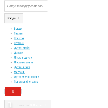
Всюди
Всюди
Спальні
Прихожі
Вітальні
Дитячі меблі
Дивани
Ліжка-подіуми
Ліжка-машинки
Дитячі ліжка
Матраци
Ортопедичні основи
Приставний столик
Tоварів
0
0 грн.