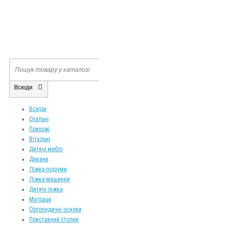
Всюди
Всюди
Спальні
Прихожі
Вітальні
Дитячі меблі
Дивани
Ліжка-подіуми
Ліжка-машинки
Дитячі ліжка
Матраци
Ортопедичні основи
Приставний столик