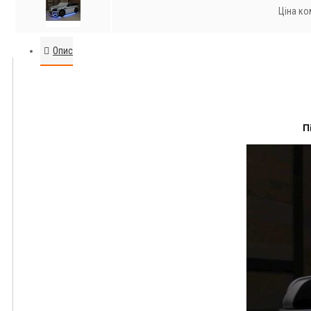
Ціна ко
Опис
П