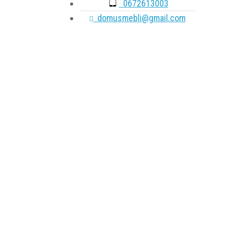
0672613003
domusmebli@gmail.com