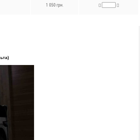
1 050 грн.
ьта)