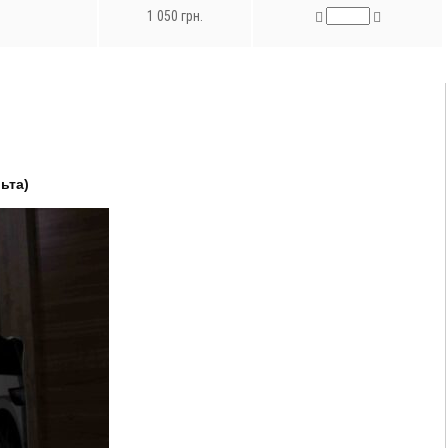
1 050 грн.
ьта)