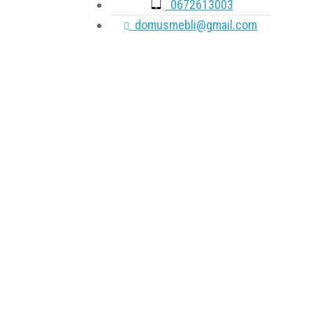
0672613003
domusmebli@gmail.com