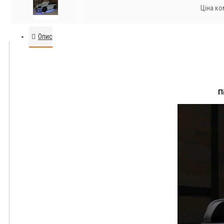
Ціна ко
Опис
П