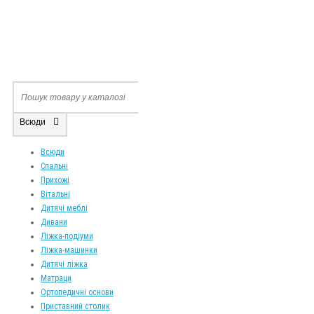
Всюди
Всюди
Спальні
Прихожі
Вітальні
Дитячі меблі
Дивани
Ліжка-подіуми
Ліжка-машинки
Дитячі ліжка
Матраци
Ортопедичні основи
Приставний столик